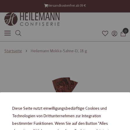
Versandkostenfrei ab 39 €
0
Startseite
Heilemann Mokka-Sahne-Ei, 18 g
Zum
Zum
Ende
Anfang
der
der
Bildgalerie
Bildgalerie
springen
springen
Diese Seite nutzt einwilligungsbedürftige Cookies und
Technologien von Drittunternehmen zur Integration
bestimmter Funktionen. Wenn Sie auf den Button "Alles