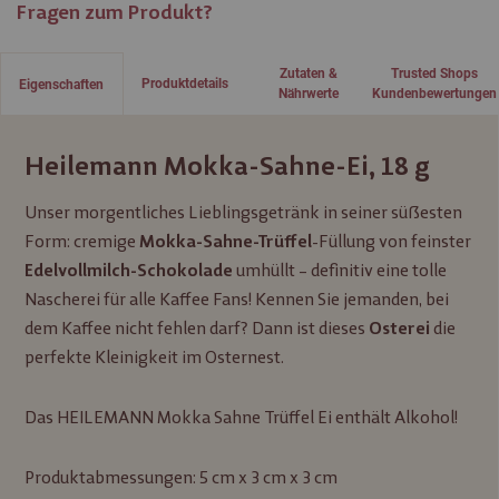
Fragen zum Produkt?
Zutaten &
Trusted Shops
Produktdetails
Eigenschaften
Nährwerte
Kundenbewertungen
Heilemann Mokka-Sahne-Ei, 18 g
Unser morgentliches Lieblingsgetränk in seiner süßesten
Form: cremige
-Füllung von feinster
Mokka-Sahne-Trüffel
umhüllt – definitiv eine tolle
Edelvollmilch-Schokolade
Nascherei für alle Kaffee Fans! Kennen Sie jemanden, bei
dem Kaffee nicht fehlen darf? Dann ist dieses
die
Osterei
perfekte Kleinigkeit im Osternest.
Das HEILEMANN Mokka Sahne Trüffel Ei enthält Alkohol!
Produktabmessungen: 5 cm x 3 cm x 3 cm