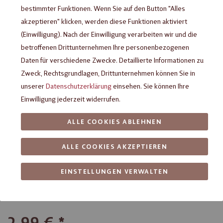
bestimmter Funktionen. Wenn Sie auf den Button "Alles
akzeptieren" klicken, werden diese Funktionen aktiviert
(Einwilligung). Nach der Einwilligung verarbeiten wir und die
betroffenen Drittunternehmen Ihre personenbezogenen
Daten für verschiedene Zwecke. Detaillierte Informationen zu
Zweck, Rechtsgrundlagen, Drittunternehmen können Sie in
unserer
Datenschutzerklärung
einsehen. Sie können Ihre
Einwilligung jederzeit widerrufen.
ALLE COOKIES ABLEHNEN
HUSSEL Gelee-Bananen
Zartbitter, 250 g
ALLE COOKIES AKZEPTIEREN
EINSTELLUNGEN VERWALTEN
Klassische Schoko-Gelee-Bananen von HUSSEL mit
fruchtigem Bananengelee und feiner Zartbitterschokolade
mit 60% Kakao
2,99 €