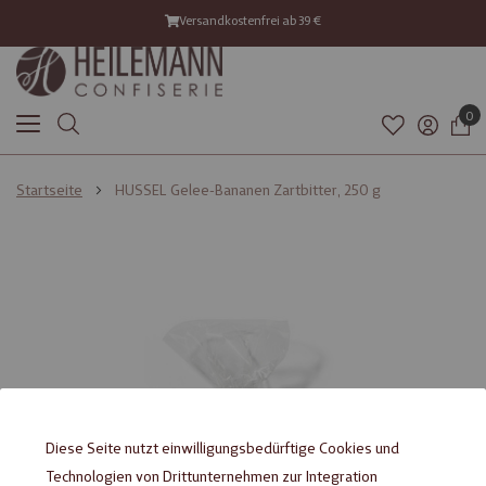
Versandkostenfrei ab 39 €
0
Startseite
HUSSEL Gelee-Bananen Zartbitter, 250 g
Zum
Zum
Ende
Anfang
der
der
Bildgalerie
Bildgalerie
springen
springen
Diese Seite nutzt einwilligungsbedürftige Cookies und
Technologien von Drittunternehmen zur Integration