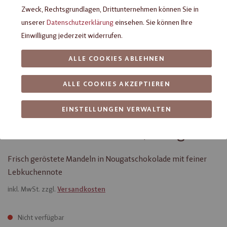
Zweck, Rechtsgrundlagen, Drittunternehmen können Sie in
unserer
Datenschutzerklärung
einsehen. Sie können Ihre
Einwilligung jederzeit widerrufen.
ALLE COOKIES ABLEHNEN
ALLE COOKIES AKZEPTIEREN
EINSTELLUNGEN VERWALTEN
Viba Winter-Mandeln, 100 g
Frisch geröstete Mandeln in Nougatschokolade mit feiner
Lebkuchennote
inkl. MwSt. zzgl.
Versandkosten
Nicht verfügbar