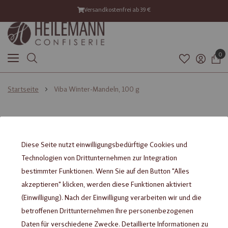
Versandkostenfrei ab 39 €
0
Startseite
Viba Winter-Mandeln, 100 g
Zum
Zum
Ende
Anfang
der
der
Diese Seite nutzt einwilligungsbedürftige Cookies und
Bildgalerie
Bildgalerie
Technologien von Drittunternehmen zur Integration
springen
springen
bestimmter Funktionen. Wenn Sie auf den Button "Alles
akzeptieren" klicken, werden diese Funktionen aktiviert
(Einwilligung). Nach der Einwilligung verarbeiten wir und die
betroffenen Drittunternehmen Ihre personenbezogenen
Daten für verschiedene Zwecke. Detaillierte Informationen zu