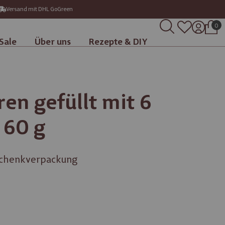
Versand mit DHL GoGreen
0
Sale
Über uns
Rezepte & DIY
en gefüllt mit 6
 60 g
eschenkverpackung