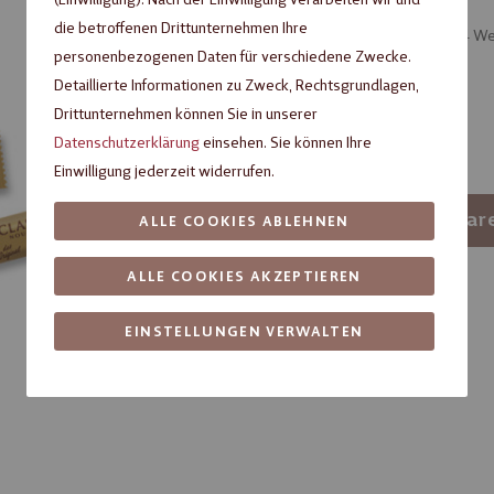
die betroffenen Drittunternehmen Ihre
Artikel verfügbar, Lieferzeit ca. 3 – 4 
personenbezogenen Daten für verschiedene Zwecke.
Verpackungseinheit
Detaillierte Informationen zu Zweck, Rechtsgrundlagen,
Drittunternehmen können Sie in unserer
1
15
Datenschutzerklärung
einsehen. Sie können Ihre
Einwilligung jederzeit widerrufen.
-
+
In den War
ALLE COOKIES ABLEHNEN
ALLE COOKIES AKZEPTIEREN
Artikelnummer:
56081063
Fragen zum Produkt?
EINSTELLUNGEN VERWALTEN