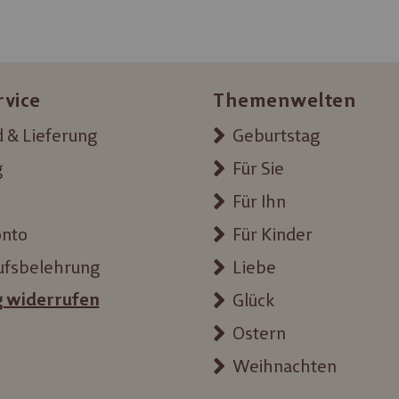
rvice
Themenwelten
 & Lieferung
Geburtstag
g
Für Sie
Für Ihn
onto
Für Kinder
ufsbelehrung
Liebe
g widerrufen
Glück
Ostern
Weihnachten