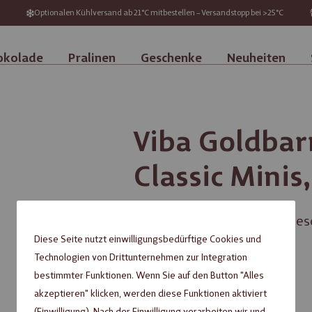
Optionalen Kühlversand ab 21°C mitbestellen – Versandstopp bei >25°C
okolade
Pralinen
Geschenke
Neuheiten
Viba Goldbarr
Classic Minis,
Haselnussnougat in edler G
Diese Seite nutzt einwilligungsbedürftige Cookies und
3,50 €
Technologien von Drittunternehmen zur Integration
bestimmter Funktionen. Wenn Sie auf den Button "Alles
akzeptieren" klicken, werden diese Funktionen aktiviert
Inhalt: 0,060 kg (
58,33 €
/ 1 kg)
(Einwilligung). Nach der Einwilligung verarbeiten wir und