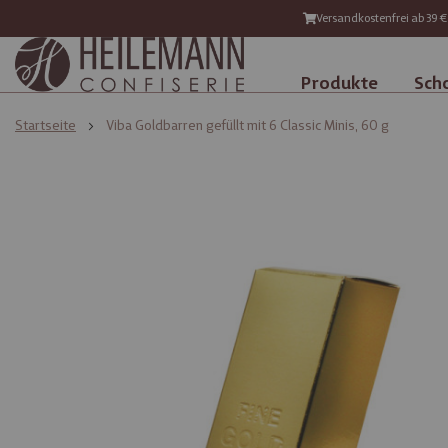
Versandkostenfrei ab 39 €
Produkte
Sch
Startseite
Viba Goldbarren gefüllt mit 6 Classic Minis, 60 g
Zum
Zum
Ende
Anfang
der
der
Bildgalerie
Bildgalerie
springen
springen