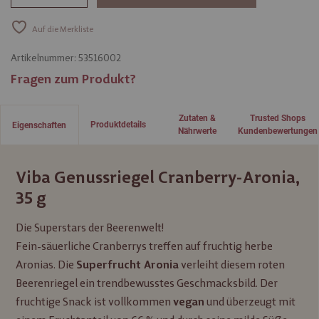
Auf die Merkliste
Artikelnummer:
53516002
Fragen zum Produkt?
Zutaten &
Trusted Shops
Produktdetails
Eigenschaften
Nährwerte
Kundenbewertungen
Viba Genussriegel Cranberry-Aronia,
35 g
Die Superstars der Beerenwelt!
Fein-säuerliche Cranberrys treffen auf fruchtig herbe
Aronias. Die
verleiht diesem roten
Superfrucht Aronia
Beerenriegel ein trendbewusstes Geschmacksbild. Der
fruchtige Snack ist vollkommen
und überzeugt mit
vegan