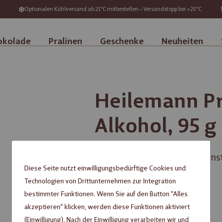
Optionalen Kühlversand ab 21°C mitbestellen – Versandstopp bei >25°C
okolade
Pralinen
Geschenke
Neuheiten
Heilemann Pr
Alkohol, 95 g
Verführerische Auswahl feinst
Diese Seite nutzt einwilligungsbedürftige Cookies und
6,99 €
Technologien von Drittunternehmen zur Integration
bestimmter Funktionen. Wenn Sie auf den Button "Alles
akzeptieren" klicken, werden diese Funktionen aktiviert
Inhalt: 0,095 kg (
73,58 €
/ 1 kg)
(Einwilligung). Nach der Einwilligung verarbeiten wir und