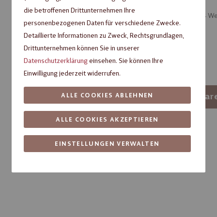
die betroffenen Drittunternehmen Ihre
Artikel verfügbar, Lieferzeit ca. 3 – 4 
personenbezogenen Daten für verschiedene Zwecke.
Verpackungseinheit
Detaillierte Informationen zu Zweck, Rechtsgrundlagen,
Drittunternehmen können Sie in unserer
1
6
Datenschutzerklärung
einsehen. Sie können Ihre
Einwilligung jederzeit widerrufen.
-
+
In den War
ALLE COOKIES ABLEHNEN
ALLE COOKIES AKZEPTIEREN
Artikelnummer:
78105930
Fragen zum Produkt?
EINSTELLUNGEN VERWALTEN