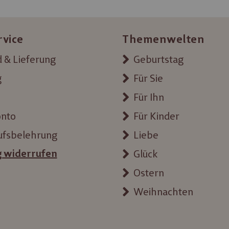
rvice
Themenwelten
 & Lieferung
Geburtstag
g
Für Sie
Für Ihn
onto
Für Kinder
ufsbelehrung
Liebe
g widerrufen
Glück
Ostern
Weihnachten