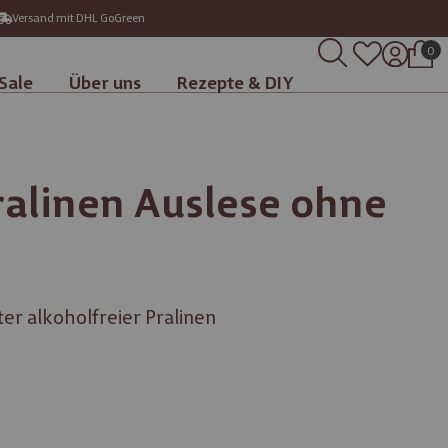
Versand mit DHL GoGreen
0
Sale
Über uns
Rezepte & DIY
alinen Auslese ohne
er alkoholfreier Pralinen