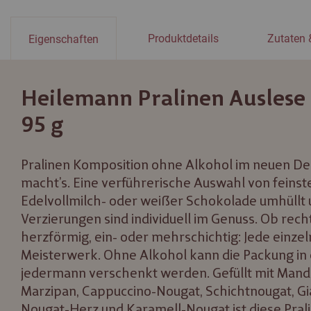
Produktdetails
Zutaten 
Eigenschaften
Heilemann Pralinen Auslese
95 g
Pralinen Komposition ohne Alkohol im neuen De
macht’s. Eine verführerische Auswahl von feinste
Edelvollmilch- oder weißer Schokolade umhüllt
Verzierungen sind individuell im Genuss. Ob rech
herzförmig, ein- oder mehrschichtig: Jede einzeln
Meisterwerk. Ohne Alkohol kann die Packung in
jedermann verschenkt werden. Gefüllt mit Man
Marzipan, Cappuccino-Nougat, Schichtnougat, G
Nougat-Herz und Karamell-Nougat ist diese Pral