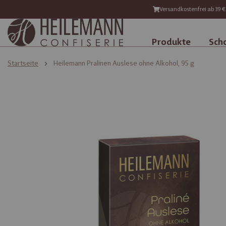
Versandkostenfrei ab 39 €
Produkte
Sch
Startseite
Heilemann Pralinen Auslese ohne Alkohol, 95 g
Zum
Zum
Ende
Anfang
der
der
Bildgalerie
Bildgalerie
springen
springen