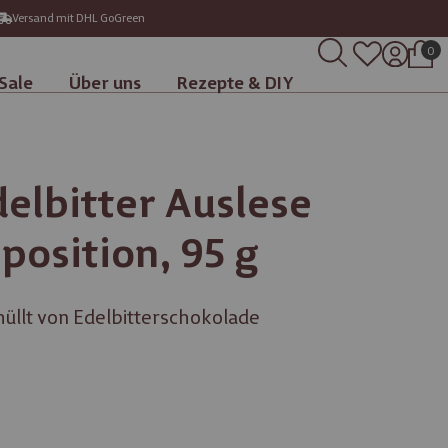
Versand mit DHL GoGreen
0
Sale
Über uns
Rezepte & DIY
elbitter Auslese
position, 95 g
üllt von Edelbitterschokolade