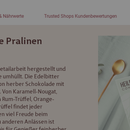
& Nährwerte
Trusted Shops Kundenbewertungen
e Pralinen
tailarbeit hergestellt und
umhüllt. Die Edelbitter
von herber Schokolade mit
n. Von Karamell-Nougat,
 Rum-Trüffel, Orange-
üffel findet jeder
en viel Freude beim
 anderen Anlässen ist
is für Genießer feinherber