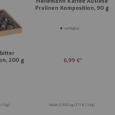
Heilemann Kaffee Auslese
Pralinen Komposition, 90 g
verfügbar
bitter
on, 200 g
6,99 €
Inhalt: 0,900 kg (
7,77 €
/ 1 kg)
/ 1 kg)