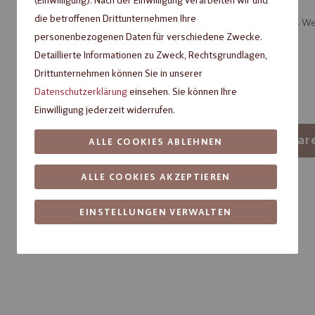
(Einwilligung). Nach der Einwilligung verarbeiten wir und
die betroffenen Drittunternehmen Ihre
Artikel verfügbar, Lieferzeit ca. 3 – 4 
personenbezogenen Daten für verschiedene Zwecke.
Verpackungseinheit
Detaillierte Informationen zu Zweck, Rechtsgrundlagen,
Drittunternehmen können Sie in unserer
1
6
Datenschutzerklärung
einsehen. Sie können Ihre
Einwilligung jederzeit widerrufen.
-
+
In den War
ALLE COOKIES ABLEHNEN
ALLE COOKIES AKZEPTIEREN
Artikelnummer:
78105929
Fragen zum Produkt?
EINSTELLUNGEN VERWALTEN