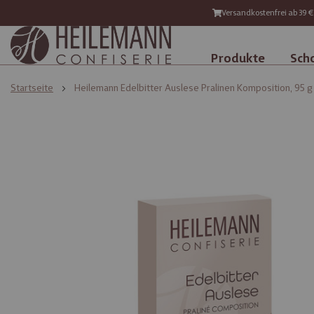
Versandkostenfrei ab 39 €
Produkte
Sch
Startseite
Heilemann Edelbitter Auslese Pralinen Komposition, 95 g
Zum
Zum
Ende
Anfang
der
der
Bildgalerie
Bildgalerie
springen
springen