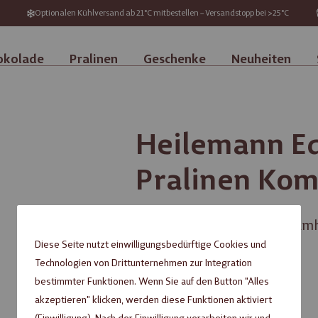
Optionalen Kühlversand ab 21°C mitbestellen – Versandstopp bei >25°C
okolade
Pralinen
Geschenke
Neuheiten
Heilemann Ed
Pralinen Kom
Dunkle Pralinenmischung umh
Diese Seite nutzt einwilligungsbedürftige Cookies und
6,99 €
Technologien von Drittunternehmen zur Integration
bestimmter Funktionen. Wenn Sie auf den Button "Alles
akzeptieren" klicken, werden diese Funktionen aktiviert
Inhalt: 0,095 kg (
73,58 €
/ 1 kg)