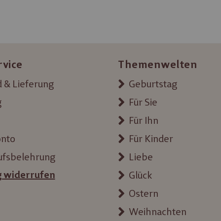
rvice
Themenwelten
 & Lieferung
Geburtstag
g
Für Sie
Für Ihn
onto
Für Kinder
ufsbelehrung
Liebe
g widerrufen
Glück
Ostern
Weihnachten