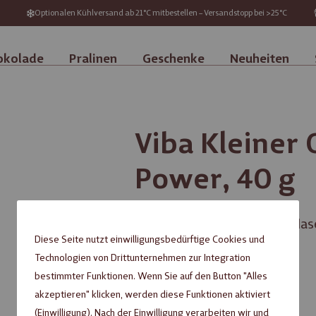
Optionalen Kühlversand ab 21°C mitbestellen – Versandstopp bei >25°C
okolade
Pralinen
Geschenke
Neuheiten
Viba Kleiner
Power, 40 g
Oster-Geschenkpackung Hase g
Diese Seite nutzt einwilligungsbedürftige Cookies und
Technologien von Drittunternehmen zur Integration
inkl. MwSt. zzgl.
Versandkosten
bestimmter Funktionen. Wenn Sie auf den Button "Alles
akzeptieren" klicken, werden diese Funktionen aktiviert
Nicht verfügbar
(Einwilligung). Nach der Einwilligung verarbeiten wir und