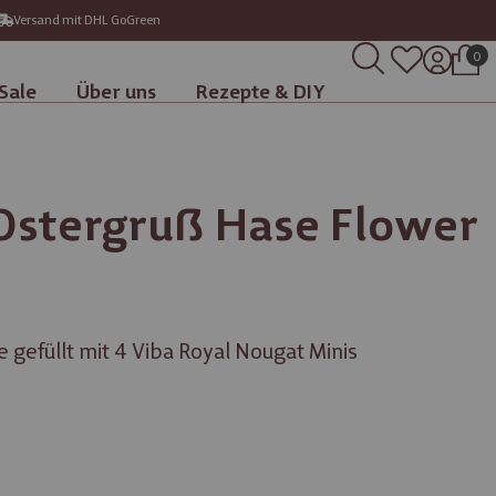
Versand mit DHL GoGreen
0
Sale
Über uns
Rezepte & DIY
 Ostergruß Hase Flower
efüllt mit 4 Viba Royal Nougat Minis