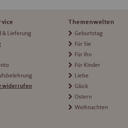
rvice
Themenwelten
 & Lieferung
Geburtstag
g
Für Sie
Für Ihn
onto
Für Kinder
ufsbelehrung
Liebe
g widerrufen
Glück
Ostern
Weihnachten