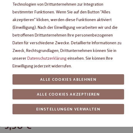
Technologien von Drittunternehmen zur Integration
bestimmter Funktionen. Wenn Sie auf den Button "Alles
akzeptieren" klicken, werden diese Funktionen aktiviert
(Einwilligung). Nach der Einwilligung verarbeiten wir und die
betroffenen Drittunternehmen Ihre personenbezogenen
Daten für verschiedene Zwecke. Detaillierte Informationen zu
Zweck, Rechtsgrundlagen, Drittunternehmen können Sie in
unserer
Datenschutzerklärung
einsehen. Sie können Ihre
Einwilligung jederzeit widerrufen.
Viba Grußbote "Glückwunsch",
ALLE COOKIES ABLEHNEN
30 g
ALLE COOKIES AKZEPTIEREN
Grußstange gefüllt mit 3 zart schmelzenden Schicht-Nougat
EINSTELLUNGEN VERWALTEN
Minis á 10 g
3,50 €