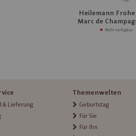
Heilemann Frohe
Marc de Champagn
72 g
Nicht verfügbar
rvice
Themenwelten
 & Lieferung
Geburtstag
g
Für Sie
Für Ihn