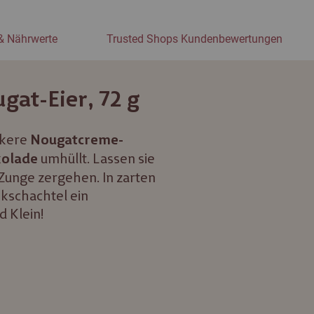
& Nährwerte
Trusted Shops Kundenbewertungen
at-Eier, 72 g
ckere
Nougatcreme-
umhüllt. Lassen sie
kolade
er Zunge zergehen. In zarten
nkschachtel ein
d Klein!