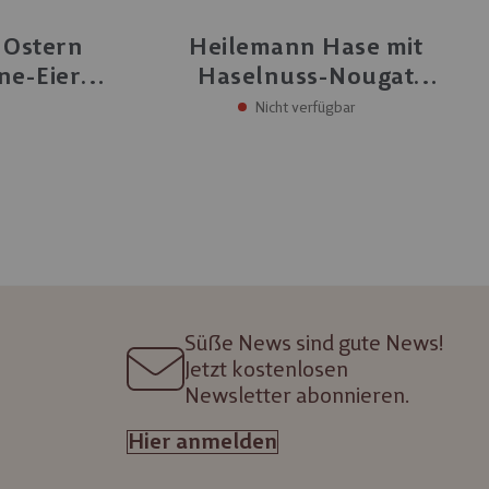
 Ostern
Heilemann Hase mit
e-Eier,
Haselnuss-Nougat
Ostereiern, 90 g
Nicht verfügbar
Süße News sind gute News!
Jetzt kostenlosen
Newsletter abonnieren.
Hier anmelden