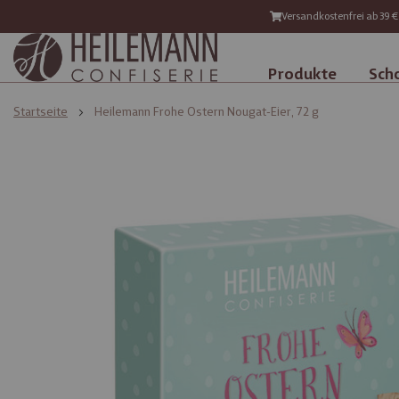
Versandkostenfrei ab 39 €
Produkte
Sch
Startseite
Heilemann Frohe Ostern Nougat-Eier, 72 g
Zum
Zum
Ende
Anfang
der
der
Bildgalerie
Bildgalerie
springen
springen