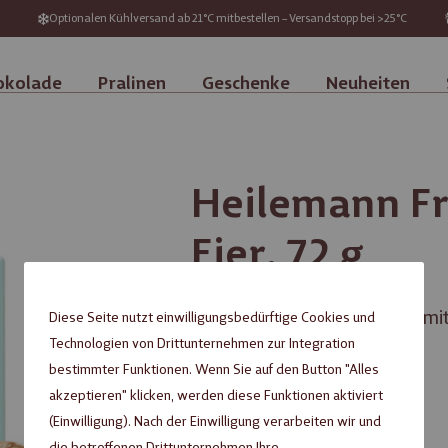
Optionalen Kühlversand ab 21°C mitbestellen – Versandstopp bei >25°C
okolade
Pralinen
Geschenke
Neuheiten
Heilemann Fr
Eier, 72 g
Oster-Geschenkschachtel mit 
Diese Seite nutzt einwilligungsbedürftige Cookies und
Technologien von Drittunternehmen zur Integration
bestimmter Funktionen. Wenn Sie auf den Button "Alles
inkl. MwSt. zzgl.
Versandkosten
akzeptieren" klicken, werden diese Funktionen aktiviert
(Einwilligung). Nach der Einwilligung verarbeiten wir und
Nicht verfügbar
die betroffenen Drittunternehmen Ihre