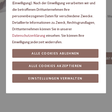
Inhalt: 0,041 kg (
98,52 €
/ 1 kg)
(Einwilligung). Nach der Einwilligung verarbeiten wir und
die betroffenen Drittunternehmen Ihre
personenbezogenen Daten für verschiedene Zwecke.
Artikel verfügbar, Lieferzeit ca. 3 – 4 
Detaillierte Informationen zu Zweck, Rechtsgrundlagen,
Verpackungseinheit
Drittunternehmen können Sie in unserer
Datenschutzerklärung
einsehen. Sie können Ihre
1
10
Einwilligung jederzeit widerrufen.
ALLE COOKIES ABLEHNEN
-
+
In den War
ALLE COOKIES AKZEPTIEREN
Artikelnummer:
85100405
EINSTELLUNGEN VERWALTEN
Fragen zum Produkt?