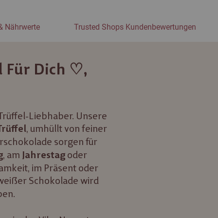
& Nährwerte
Trusted Shops Kundenbewertungen
l Für Dich ♡,
-Trüffel-Liebhaber. Unsere
, umhüllt von feiner
rüffel
rschokolade sorgen für
, am
oder
g
Jahrestag
amkeit, im Präsent oder
weißer Schokolade wird
ben.