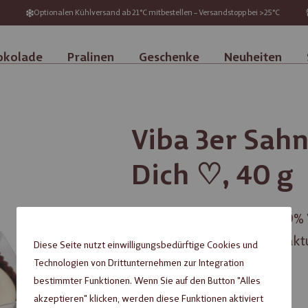
Optionalen Kühlversand ab 21°C mitbestellen – Versandstopp bei >25°C
okolade
Pralinen
Geschenke
Neuheiten
Viba 3er Sahn
Dich ♡, 40 g
Sahne-Vanille-Trüffel mit 79
fertiggestellt in der Manufakt
Diese Seite nutzt einwilligungsbedürftige Cookies und
Technologien von Drittunternehmen zur Integration
3,99 €
bestimmter Funktionen. Wenn Sie auf den Button "Alles
akzeptieren" klicken, werden diese Funktionen aktiviert