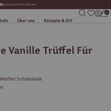
Versand mit DHL GoGreen
0
Sale
Über uns
Rezepte & DIY
e Vanille Trüffel Für
% Weißer Schokolade
ur