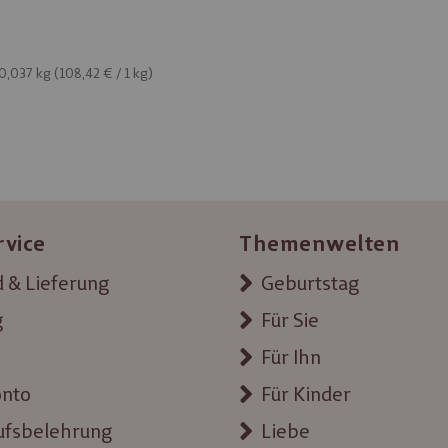
 0,037 kg (
108,42 €
/ 1 kg)
rvice
Themenwelten
 & Lieferung
Geburtstag
g
Für Sie
Für Ihn
onto
Für Kinder
ufsbelehrung
Liebe