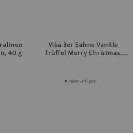
NEU
NEU
ralinen
Viba 3er Sahne Vanille
n, 40 g
Trüffel Merry Christmas,
40 g
Nicht verfügbar