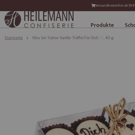
Versandkostenfrei ab 39 €
Produkte
Sch
Startseite
Viba 3er Sahne Vanille Trüffel Für Dich ♡, 40 g
Zum
Zum
Ende
Anfang
der
der
Bildgalerie
Bildgalerie
springen
springen