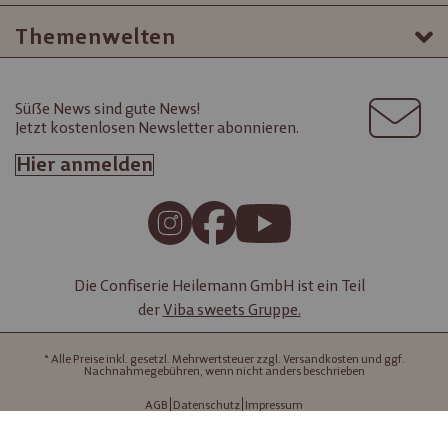
Themenwelten
Süße News sind gute News!
Jetzt kostenlosen Newsletter abonnieren.
Hier anmelden
Die Confiserie Heilemann GmbH ist ein Teil
der
Viba sweets Gruppe.
* Alle Preise inkl. gesetzl. Mehrwertsteuer zzgl. Versandkosten und ggf.
Nachnahmegebühren, wenn nicht anders beschrieben
AGB
Datenschutz
Impressum
Copyright HEILEMANN 2026