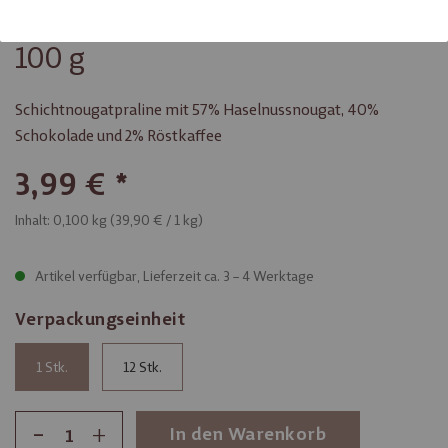
Viba Cappuccino Nougat Beutel,
100 g
Schichtnougatpraline mit 57% Haselnussnougat, 40%
Schokolade und 2% Röstkaffee
3,99 €
Inhalt: 0,100 kg (
39,90 €
/ 1 kg)
Artikel verfügbar, Lieferzeit ca. 3 – 4 Werktage
Verpackungseinheit
1
12
-
+
In den Warenkorb