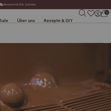
Versand mit DHL GoGreen
0
Sale
Über uns
Rezepte & DIY