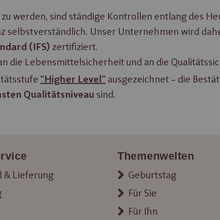
rden, sind ständige Kon­trol­len entlang des Her­stel
anz selbstverständlich. Unser Un­ter­neh­men wird da
zertifiziert.
ndard (IFS)
 die Le­bens­mit­tel­sicher­heit und an die Qua­li­täts­
tätsstufe
ausgezeichnet – die Bestät
"Higher Level"
sind.
sten Qualitätsniveau
rvice
Themenwelten
 & Lieferung
Geburtstag
g
Für Sie
Für Ihn