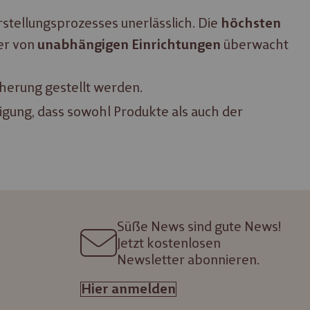
­lungs­pro­zes­ses un­er­läs­slich. Die
höchsten
her von
überwacht
un­ab­häng­igen Ein­rich­tung­en
sich­erung gestellt werden.
igung, dass sowohl Produkte als auch der
Süße News sind gute News!
Jetzt kostenlosen
Newsletter abonnieren.
Hier anmelden