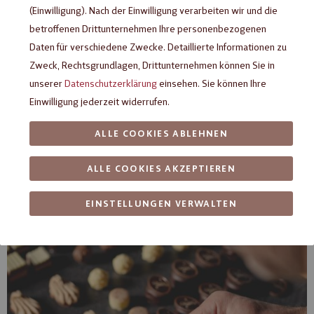
(Einwilligung). Nach der Einwilligung verarbeiten wir und die
betroffenen Drittunternehmen Ihre personenbezogenen
HEILEMANN Newsletter
Daten für verschiedene Zwecke. Detaillierte Informationen zu
Zweck, Rechtsgrundlagen, Drittunternehmen können Sie in
Abmeldung erfolgreich!
unserer
Datenschutzerklärung
einsehen. Sie können Ihre
Sie erhalten nun keine weiteren Emails.
Einwilligung jederzeit widerrufen.
Versentlich abgemeldet oder doch anders überlegt?
Hier für den Erhalt des Newsletters einfach
.
wieder anmelden
ALLE COOKIES ABLEHNEN
ALLE COOKIES AKZEPTIEREN
EINSTELLUNGEN VERWALTEN