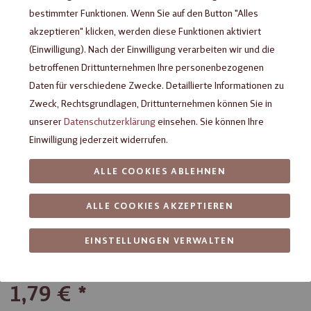
bestimmter Funktionen. Wenn Sie auf den Button "Alles
akzeptieren" klicken, werden diese Funktionen aktiviert
(Einwilligung). Nach der Einwilligung verarbeiten wir und die
betroffenen Drittunternehmen Ihre personenbezogenen
Daten für verschiedene Zwecke. Detaillierte Informationen zu
Zweck, Rechtsgrundlagen, Drittunternehmen können Sie in
unserer
Datenschutzerklärung
einsehen. Sie können Ihre
Einwilligung jederzeit widerrufen.
ALLE COOKIES ABLEHNEN
Heilemann Tafelschokolade
Lederhose, 37 g
ALLE COOKIES AKZEPTIEREN
EINSTELLUNGEN VERWALTEN
Edelvollmilch-Schokolade (Kakao: 32 % mindestens)
Täfelchen im Trachten-Look
1,79 €