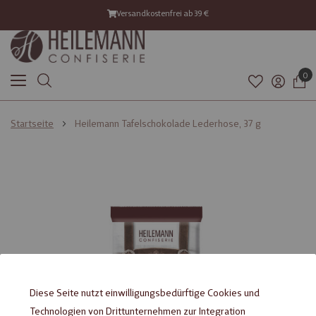
Versandkostenfrei ab 39 €
0
Startseite
Heilemann Tafelschokolade Lederhose, 37 g
Zum
Zum
Ende
Anfang
der
der
Bildgalerie
Bildgalerie
springen
springen
Diese Seite nutzt einwilligungsbedürftige Cookies und
Technologien von Drittunternehmen zur Integration