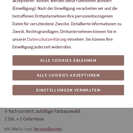
akzeptieren" klicken, werden diese Funktionen aktiviert
(Einwilligung). Nach der Einwilligung verarbeiten wir und die
betroffenen Drittunternehmen Ihre personenbezogenen
Daten für verschiedene Zwecke. Detaillierte Informationen zu
Zweck, Rechtsgrundlagen, Drittunternehmen können Sie in
unserer
Datenschutzerklärung
einsehen. Sie können Ihre
Einwilligung jederzeit widerrufen.
ALLE COOKIES ABLEHNEN
Heilemann Bunter Osterhase
ALLE COOKIES AKZEPTIEREN
Edelvollmich, 50 g
EINSTELLUNGEN VERWALTEN
Bunter Osterhase aus Edelvollmilch-Schokolade;
3-fach sortiert, zufällige Farbauswahl
1 Stk. = 1 Osterhase
inkl. MwSt. zzgl.
Versandkosten