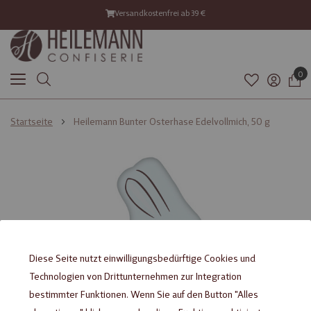
Versandkostenfrei ab 39 €
0
Startseite
Heilemann Bunter Osterhase Edelvollmich, 50 g
Zum
Zum
Ende
Anfang
der
der
Bildgalerie
Bildgalerie
springen
springen
Diese Seite nutzt einwilligungsbedürftige Cookies und
Technologien von Drittunternehmen zur Integration
bestimmter Funktionen. Wenn Sie auf den Button "Alles