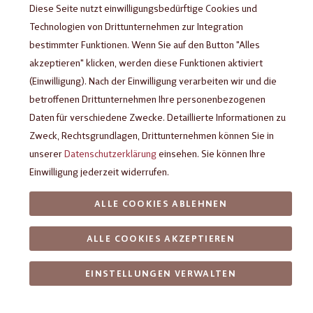
Diese Seite nutzt einwilligungsbedürftige Cookies und
Technologien von Drittunternehmen zur Integration
bestimmter Funktionen. Wenn Sie auf den Button "Alles
akzeptieren" klicken, werden diese Funktionen aktiviert
(Einwilligung). Nach der Einwilligung verarbeiten wir und die
betroffenen Drittunternehmen Ihre personenbezogenen
Daten für verschiedene Zwecke. Detaillierte Informationen zu
Zweck, Rechtsgrundlagen, Drittunternehmen können Sie in
unserer
Datenschutzerklärung
einsehen. Sie können Ihre
Einwilligung jederzeit widerrufen.
Confiserie Schokolade Alles
Gute, 35g
ALLE COOKIES ABLEHNEN
ALLE COOKIES AKZEPTIEREN
Vollmilchschokolade (Kakao: 32% mindestens) dekoriert mit
Weißer Schokolade
EINSTELLUNGEN VERWALTEN
4,50 €