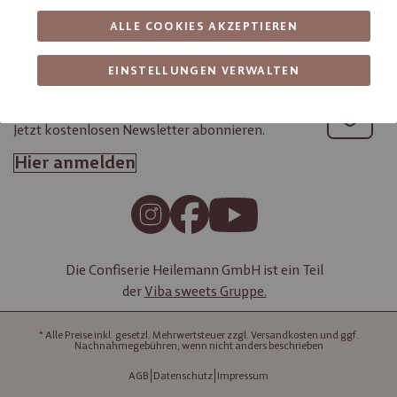
Shop Service
ALLE COOKIES AKZEPTIEREN
Themenwelten
EINSTELLUNGEN VERWALTEN
Süße News sind gute News!
Jetzt kostenlosen Newsletter abonnieren.
Hier anmelden
Die Confiserie Heilemann GmbH ist ein Teil
der
Viba sweets Gruppe.
* Alle Preise inkl. gesetzl. Mehrwertsteuer zzgl. Versandkosten und ggf.
Nachnahmegebühren, wenn nicht anders beschrieben
AGB
Datenschutz
Impressum