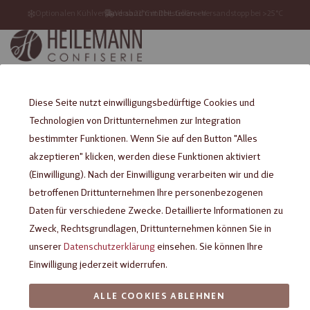
Optionalen Kühlversand ab 21°C mitbestellen – Versandstopp bei >25°C
Versandkostenfrei ab 39 €
Versand mit DHL GoGreen
0
Diese Seite nutzt einwilligungsbedürftige Cookies und
Technologien von Drittunternehmen zur Integration
bestimmter Funktionen. Wenn Sie auf den Button "Alles
Blog by MGS
akzeptieren" klicken, werden diese Funktionen aktiviert
(Einwilligung). Nach der Einwilligung verarbeiten wir und die
Startseite
Blog by MGS
betroffenen Drittunternehmen Ihre personenbezogenen
Daten für verschiedene Zwecke. Detaillierte Informationen zu
Zweck, Rechtsgrundlagen, Drittunternehmen können Sie in
Have no posts.
unserer
Datenschutzerklärung
einsehen. Sie können Ihre
Einwilligung jederzeit widerrufen.
Wissenswertes
ALLE COOKIES ABLEHNEN