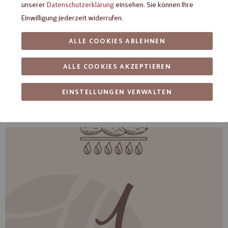
unserer
Datenschutzerklärung
einsehen. Sie können Ihre
Einwilligung jederzeit widerrufen.
ALLE COOKIES ABLEHNEN
Wenn Sie weitere Informationen zu einem bestimmten Schritt
ALLE COOKIES AKZEPTIEREN
wünschen, tippen Sie bitte auf das entsprechende Bild.
EINSTELLUNGEN VERWALTEN
Wie wird Schokolade hergestellt?
Rösten
,
Zuerst werden die Kakaobohnen
fermentiert
gereinigt
. Die Bohnen werden mit
und anschließend
getrocknet
gemacht. Danach
heißem Wasserdampf
keimfrei
erfolgt der zweite wichtige Schritt bei der Herstellung
. Dabei sind die richtige
von Schokolade: Das
Rösten
Rösttemperatur und die richtige Röstdauer entscheidend