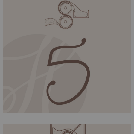
Feinwalzen
Da die Schokoladenmasse noch relativ grob ist, muss sie
noch weiter gewalzt werden; diesen Vorgang nennt man
. Die Schokolade soll möglichst glatt und fein
Feinwalzen
werden, deshalb durchläuft die Masse verschiedene
, die immer enger und schneller werden und
Walzwerke
entstehen. Je
so dafür sorgen, dass sehr
kleine Partikel
kleiner diese Partikel sind, desto feiner, zarter und glatter
wird die Schokolade.
Conchieren