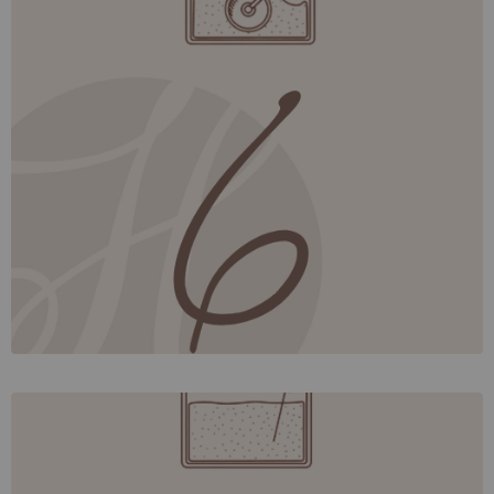
, einem
geschieht in der
Das
Conche
Conchieren
muschelförmigen Behälter (= lateinisch für Muschel).
Dieser Vorgang ist zur Herstellung von Schokolade nicht
generell notwendig, für
hochwertige Schokoladen
aber unerlässlich. Beim Conchieren, einem
, wird
und
,
Mischen
Umwälzen
stundenlangen Kneten
und die in der
das restliche
Wasser reduziert
Schokolade enthaltenen Aromen kommen zur vollen
Entfaltung. Um eine wirklich feine, zartschmelzende
Schokolade zu erhalten, sind hier exakte
und die richtige
Prozessdauer
Temperaturkontrollen
notwendig.
Temperieren
. Zuerst wird die
Nun folgt das sorgfältige
Temperieren
nach dem Conchieren ca. 40-45° C warme Schokolade