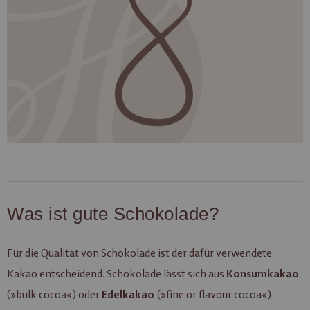
die Masse beim Kühlen etwas zusammengezogen hat,
als fertige Tafel durch ein leichtes Klopfen, das
, aus der Form gelöst werden. Nun muss die
Ausschlagen
werden, so dass sie lange
Tafel noch richtig
verpackt
ihre Qualität behält.
Was ist gute Schokolade?
Für die Qualität von Schokolade ist der dafür verwendete
Kakao entscheidend. Schokolade lässt sich aus
Konsumkakao
(»bulk cocoa«) oder
(»fine or flavour cocoa«)
Edelkakao