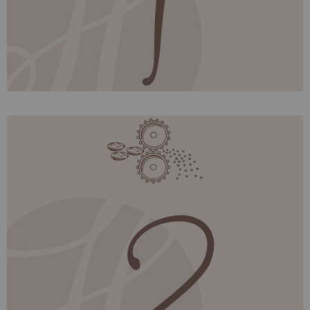
für die Entwicklung der Kakaoaromen. Besonders die bei
müssen sehr
HEILEMANN verwendeten
Edelkakaos
werden, was sehr viel Know-how und
mild geröstet
Erfahrung erfordert.
Brechen
der
und
Nach dem Rösten das
Alkalisieren
Aufbrechen
gerösteten Kakaobohnen (mittels zweier Walzen). Beim
Aufbrechen werden die durch das Rösten brüchig
, da sie leichter sind, als
gewordenen
Schalen entfernt
der Kern der Bohne, können sie durch Luft abgesaugt
oder weggeblasen werden. Die Kakaobohnen werden
durch Walzen in kleine, etwa 3 mm große,
zerkleinert, die sogenannten
Kakaobruchstücke
entstehen.
Kakaonibs