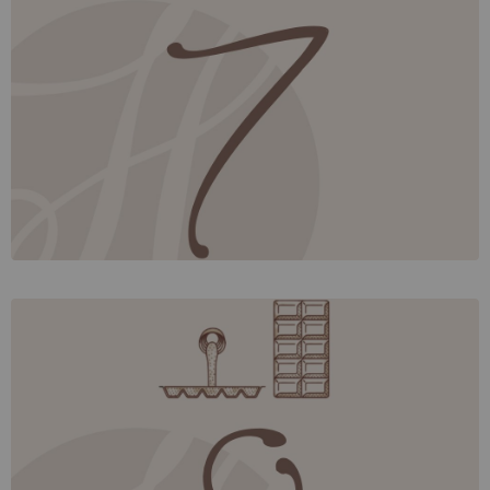
und anschließend wieder
vorsichtig
heruntergekühlt
, um instabile Kristallformen der
leicht erwärmt
Kakaobutter aufzulösen. Das richtige Temperieren und
die exakte Führung und Kontrolle der Temperatur sorgen
,
dafür, dass die Schokolade später einen schönen
Glanz
, sowie den
und
eine perfekte
Struktur
Haptik
bekommt. Gute Schokolade knackt
gewünschten
Bruch
beim Abbeißen und schmilzt anschließend zart und
weich im Mund.
Austafeln
Richtig temperiert ist die Schokolade bereit, in
Formen
zu werden. Diesen Vorgang nennt man
gefüllt
. Dabei wird die flüssige Schokolade in Formen
Austafeln
. Durch das
gegossen und hinterher
sorgfältig gekühlt
und kann dann, da sich
Kühlen wird die
Schokolade fest