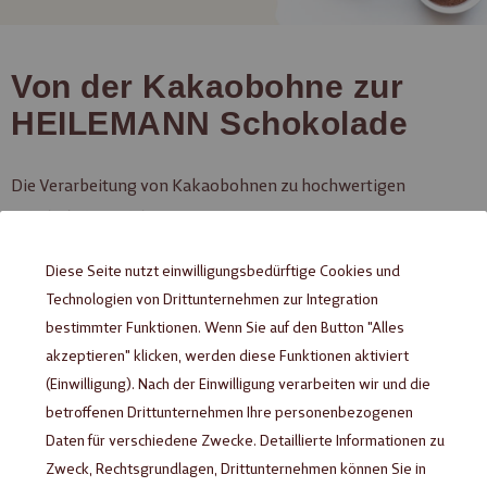
Von der Kakaobohne zur
HEILEMANN Schokolade
Die Verarbeitung von Kakaobohnen zu hochwertigen
Schokoladeprodukten erfordert neben
auch
Fachwissen
und
. Dies beginnt schon im
Hingabe
Liebe zum Detail
Diese Seite nutzt einwilligungsbedürftige Cookies und
tropischen Regenwald und endet in unserer HEILEMANN
Technologien von Drittunternehmen zur Integration
Schokoladen-Manufaktur. Mit viel Leidenschaft und qualitativ
bestimmter Funktionen. Wenn Sie auf den Button "Alles
hochwertigen Zutaten entstehen daraus edle Kreationen, wie
akzeptieren" klicken, werden diese Funktionen aktiviert
floral geprägte
, zart schmelzende
Schokoladentafeln
(Einwilligung). Nach der Einwilligung verarbeiten wir und die
betroffenen Drittunternehmen Ihre personenbezogenen
aus Schokolade oder kleine Raffinessen in Form von
Figuren
Daten für verschiedene Zwecke. Detaillierte Informationen zu
und
.
Pralinen
anderen Köstlichkeiten
Zweck, Rechtsgrundlagen, Drittunternehmen können Sie in