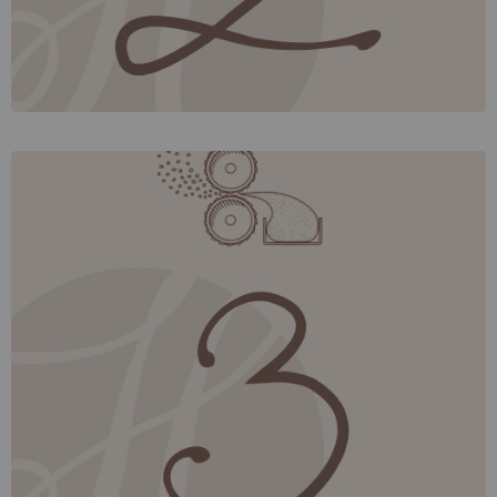
Mahlen
Beim Mahlen werden die Kakaonibs weiter
zerkleinert
. Bei einer Temperatur von
und
30 bis 40° C
gewalzt
,
wird das im Kakao enthaltene Fett, die
Kakaobutter
. Es entsteht eine zähflüssige Masse, die
flüssig
. Einem Teil der Kakaomasse wird nun
Kakaomasse
,
durch Pressen die wertvolle
Kakaobutter abgewonnen
die später wieder beim Mischen der Grundzutaten zur
Schokoladenmasse zugesetzt wird. Der bei diesem
wird zu
Vorgang entstehende sogenannte
Presskuchen
weiterverarbeitet.
Kakaopulver