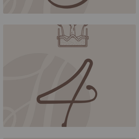
Mischen
und
wird nun mit
Die
Zucker
Kakaomasse
, es entsteht die eigentliche
Kakaobutter vermischt
. Für Milchschokoladen wird noch
Schokoladenmasse
Vollmilchpulver hinzugefügt. Hier sind die besonderen
, also das
HEILEMANN-Rezepturen
, und natürlich das
sorgfältige
Mischungsverhältnis
die entscheidenden Kriterien.
und
Vermischen
Walzen
Die so entstandene Schokoladenmasse hat schon das
, ist aber noch nicht fein
typische
Schokoladenaroma
genug, sondern würde im Mund sandig und rau
wahrgenommen werden.