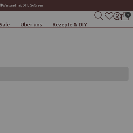
Versand mit DHL GoGreen
0
Sale
Über uns
Rezepte & DIY