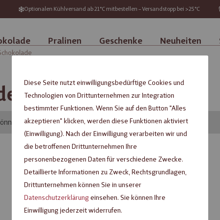
Optionalen Kühlversand ab 21°C mitbestellen – Versandstopp bei >25°C
okolade
Pralinen
Geschenke
Neuheiten
Schokolade
Diese Seite nutzt einwilligungsbedürftige Cookies und
der guten Schokolade
Technologien von Drittunternehmen zur Integration
bestimmter Funktionen. Wenn Sie auf den Button "Alles
akzeptieren" klicken, werden diese Funktionen aktiviert
können wir keine passenden Produkte zu ihrer Auswahl finden.
(Einwilligung). Nach der Einwilligung verarbeiten wir und
die betroffenen Drittunternehmen Ihre
personenbezogenen Daten für verschiedene Zwecke.
Detaillierte Informationen zu Zweck, Rechtsgrundlagen,
Drittunternehmen können Sie in unserer
Datenschutzerklärung
einsehen. Sie können Ihre
Einwilligung jederzeit widerrufen.