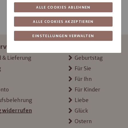
ALLE COOKIES ABLEHNEN
ALLE COOKIES AKZEPTIEREN
EINSTELLUNGEN VERWALTEN
rvice
Themenwelten
 & Lieferung
Geburtstag
g
Für Sie
Für Ihn
onto
Für Kinder
ufsbelehrung
Liebe
g widerrufen
Glück
Ostern